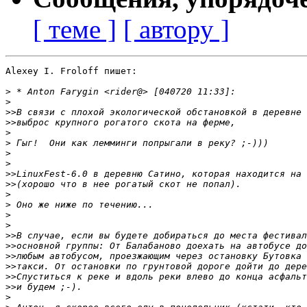
[ теме ]
[ автору ]
Alexey I. Froloff пишет:

>
>
>>
>>
>
>
>
>
>>
>>
>
>
>
>
>>
>>
>>
>>
>>
>>
>