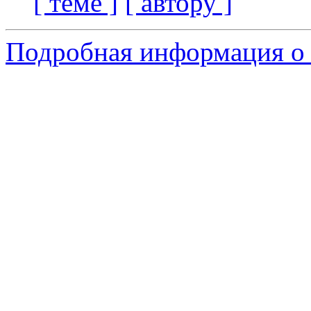
[ теме ]
[ автору ]
Подробная информация о с