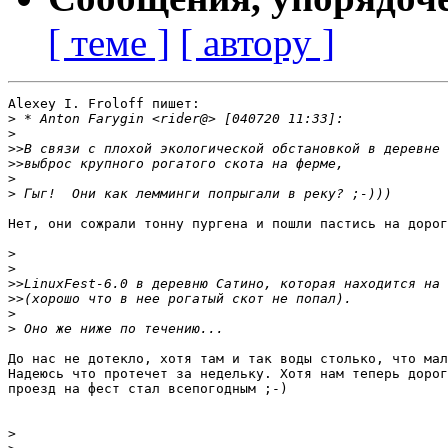
[ теме ]
[ автору ]
Alexey I. Froloff пишет:

>
>
>>
>>
>
>
Нет, они сожрали тонну пургена и пошли пастись на дорог
>
>
>>
>>
>
>
До нас не дотекло, хотя там и так воды столько, что мал
Надеюсь что протечет за недельку. Хотя нам теперь дорог
проезд на фест стал всепогодным ;-)

>