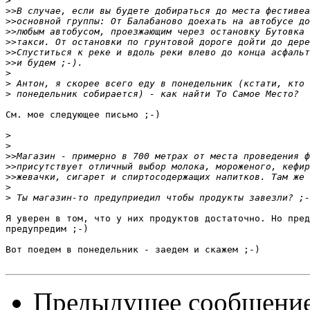
>
>>
>>
>>
>>
>>
>>
>
>
>
См. мое следующее письмо ;-)

>
>
>>
>>
>>
>
>
Я уверен в том, что у них продуктов достаточно. Но пред
предупредим ;-)

Вот поедем в понедельник - заедем и скажем ;-)

Предыдущее сообщени