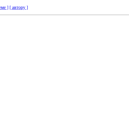
еме ]
[ автору ]