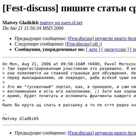
[Fest-discuss] пишите статьи ср
Matvey Gladkikh
matvey на users.sf.net
Пн Авг 21 11:56:34 MSD 2006
Предыдущее сообщение:
[Fest-discuss] неужели никто б
Следующее сообщение:
[Fest-discuss] ой :)
Сообщения, упорядоченные по:
[ дате ]
[ дискуссии ]
[ т
On Mon, Aug 21, 2006 at 09:58:16AM +0400, Pavel Morozov
>
>
>
>
>
>
>
>
было бы круто цц слать в рассылку а то по хттп редко хо
-- 

Предыдущее сообщение:
[Fest-discuss] неужели никто б