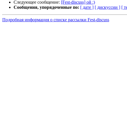
Следующее сообщение:
[Fest-discuss] ой :)
Сообщения, упорядоченные по:
[ дате ]
[ дискуссии ]
[ т
Подробная информация о списке рассылки Fest-discuss