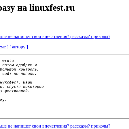
азу на linuxfest.ru
ольше не напишет свои впечатления? рассказы? приколы?
еме ]
[ автору ]
 wrote:

жу.

ольше не напишет свои впечатления? рассказы? приколы?