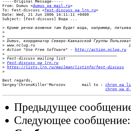
-----Original Message-----

From: Dumus <
dumus на mail.ru
>

To: Fest-discuss <
fest-discuss на lrn.ru
>

Date: Wed, 21 Jun 2006 14:11:11 +0400

Subject: [Fest-discuss] Вода ...

>
>
>
>
>
>
 Action "Use Free Software" - 
http://action.nclug.ru
>
>
>
Fest-discuss на lrn.ru
>
https://lists.lrn.ru/mailman/listinfo/fest-discuss
>
Best regards,

Sergey'ChronoKiller'Morozov       mail to : 
chron на li
chron на d-
Предыдущее сообщени
Следующее сообщение