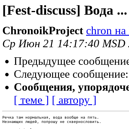
[Fest-discuss] Вода ...
ChronoikProject
chron на 
Ср Июн 21 14:17:40 MSD
Предыдущее сообщени
Следующее сообщение
Сообщения, упорядоч
[ теме ]
[ автору ]
Речка там нормальная, вода вообще на пять.

Незнающих людей, попрошу не сквернословить.
