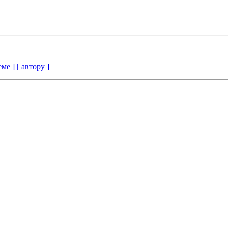
еме ]
[ автору ]