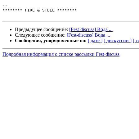
-- 

******** FIRE & STEEL ********

Предыдущее сообщение:
[Fest-discuss] Вода ...
Следующее сообщение:
[Fest-discuss] Вода ...
Сообщения, упорядоченные по:
[ дате ]
[ дискуссии ]
[ т
Подробная информация о списке рассылки Fest-discuss