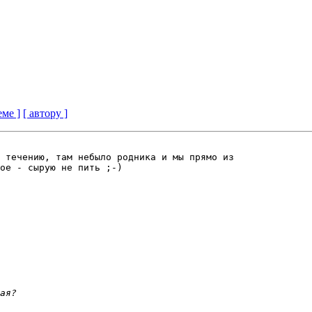
еме ]
[ автору ]
 течению, там небыло родника и мы прямо из 

ое - сырую не пить ;-)
