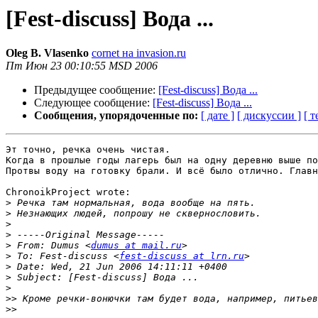
[Fest-discuss] Вода ...
Oleg B. Vlasenko
cornet на invasion.ru
Пт Июн 23 00:10:55 MSD 2006
Предыдущее сообщение:
[Fest-discuss] Вода ...
Следующее сообщение:
[Fest-discuss] Вода ...
Сообщения, упорядоченные по:
[ дате ]
[ дискуссии ]
[ т
Эт точно, речка очень чистая.

Когда в прошлые годы лагерь был на одну деревню выше по
Протвы воду на готовку брали. И всё было отлично. Главн
ChronoikProject wrote:

>
>
>
>
>
 From: Dumus <
dumus at mail.ru
>
 To: Fest-discuss <
fest-discuss at lrn.ru
>
>
>
>>
>>