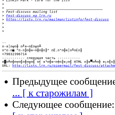
>
>
>
>
>
Fest-discuss на lrn.ru
>
https://lists.lrn.ru/mailman/listinfo/fest-discuss
>
>
>
-- 

п·я│п╦п╫ п╜я─пЁп╦п╩

п°п·п■ "п·п╠п╬я─п╬п╫п╟" пЁ.п°п╬я│п╨п╡п╟

+79032396714

----------- следущая часть -----------

п▓п╩п╬п╤п╣п╫п╦п╣ п╡ я└п╬я─п╪п╟я┌п╣ HTML п╠я▀п╩п╬ я┐п╢п╟
URL: 
http://lists.lrn.ru/pipermail/fest-discuss/attachm
Предыдущее сообщени
... [ к старожилам ]
Следующее сообщение