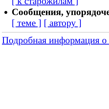
[ к старожилам ]
Сообщения, упорядоч
[ теме ]
[ автору ]
Подробная информация о с