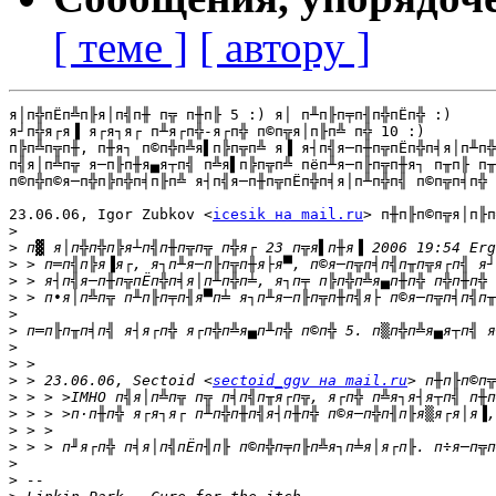
[ теме ]
[ автору ]
я│п╬пЁп╩п╟я│п╣п╫ п╦ п╫п╟ 5 :) я│ п╨п╟п╤п╢п╬пЁп╬ :)

я┘п╬я┌я▐ я┌я┐я┌ п╨я┌п╬-я┌п╬ п©п╦я│п╟п╩ п╬ 10 :)

п╠п╩п╦п╫, п╫я┐ п©п╬п╩я▌п╠п╦п╩ я▐ я┤п╣я─п╫п╦пЁп╬п╡я│п╨п╬
п╣я│п╩п╦ я─п╟п╫я▄я┬п╣ п╩я▌п╠п╦п╩ пёп╨я─п╟п╦п╫я┐ п╥п╟ п╥
п©п╬п©я─п╬п╠п╬п╡п╟п╩ я┤п╣я─п╫п╦пЁп╬п╡я│п╨п╬п╣ п©п╦п╡п╬ 
23.06.06, Igor Zubkov <
icesik на mail.ru
> п╫п╟п©п╦я│п╟п
>
>
>
>
>
>
>
>
>
>
 > 23.06.06, Sectoid <
sectoid_ggv на mail.ru
>
>
>
>
>
>