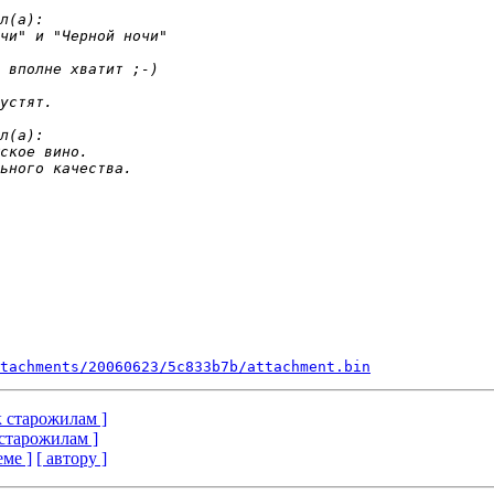
tachments/20060623/5c833b7b/attachment.bin
 к старожилам ]
к старожилам ]
еме ]
[ автору ]