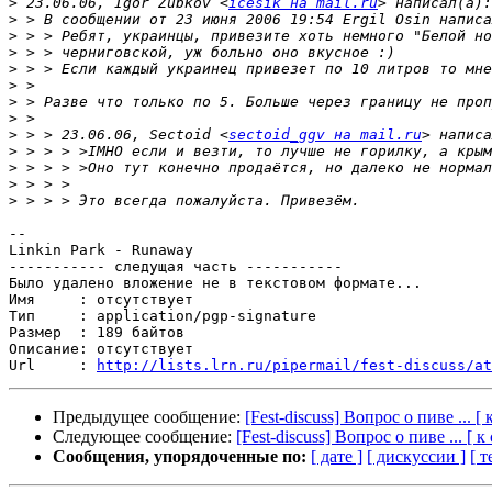
>
 23.06.06, Igor Zubkov <
icesik на mail.ru
>
>
>
>
>
>
>
>
 > > 23.06.06, Sectoid <
sectoid_ggv на mail.ru
>
>
>
>
-- 

Linkin Park - Runaway

----------- следущая часть -----------

Было удалено вложение не в текстовом формате...

Имя     : отсутствует

Тип     : application/pgp-signature

Размер  : 189 байтов

Описание: отсутствует

Url     : 
http://lists.lrn.ru/pipermail/fest-discuss/at
Предыдущее сообщение:
[Fest-discuss] Вопрос о пиве ... [
Следующее сообщение:
[Fest-discuss] Вопрос о пиве ... [ 
Сообщения, упорядоченные по:
[ дате ]
[ дискуссии ]
[ т