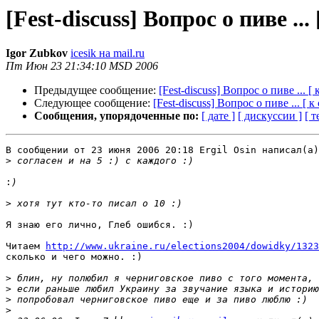
[Fest-discuss] Вопрос о пиве ..
Igor Zubkov
icesik на mail.ru
Пт Июн 23 21:34:10 MSD 2006
Предыдущее сообщение:
[Fest-discuss] Вопрос о пиве ... [
Следующее сообщение:
[Fest-discuss] Вопрос о пиве ... [ 
Сообщения, упорядоченные по:
[ дате ]
[ дискуссии ]
[ т
В сообщении от 23 июня 2006 20:18 Ergil Osin написал(a)
>
:
>
Я знаю его лично, Глеб ошибся. :)

Читаем 
http://www.ukraine.ru/elections2004/dowidky/1323
сколько и чего можно. :)

>
>
>
>