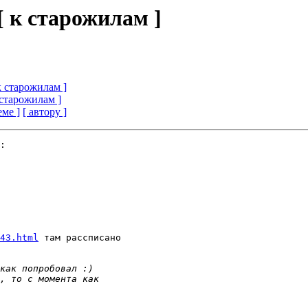
. [ к старожилам ]
 к старожилам ]
к старожилам ]
еме ]
[ автору ]
:

43.html
 там рассписано 
