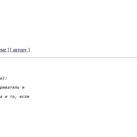
еме ]
[ автору ]