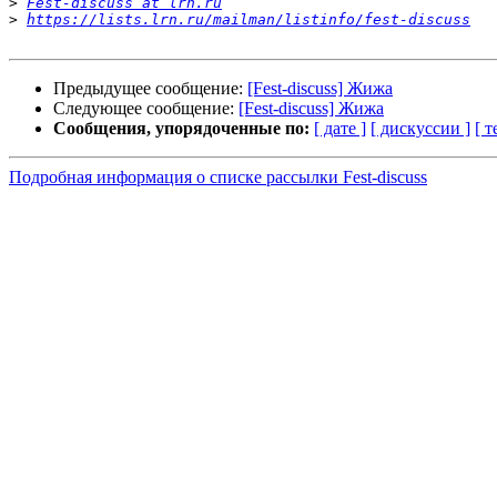
>
Fest-discuss at lrn.ru
>
https://lists.lrn.ru/mailman/listinfo/fest-discuss
Предыдущее сообщение:
[Fest-discuss] Жижа
Следующее сообщение:
[Fest-discuss] Жижа
Сообщения, упорядоченные по:
[ дате ]
[ дискуссии ]
[ т
Подробная информация о списке рассылки Fest-discuss