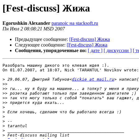
[Fest-discuss] Жижа
Egorushkin Alexander
paranoic на stacksoft.ru
Пн Июл 2 08:08:21 MSD 2007
Предыдущее сообщение:
[Fest-discuss] Жижа
Следующее сообщение:
[Fest-discuss] Жижа
Сообщения, упорядоченные по:
[ дате ]
[ дискуссии ]
[ т
Разобрать машину дикого это клевая идея :).

On 01.07.2007, at 18:07, Nick 'TARANTUL' Novikov wrote:

>
 29.06.07, Дмитрий Табунов<
dickie at mail.ru
>>
>>
>>
>>
>>
>
>
>
>
>
>
>