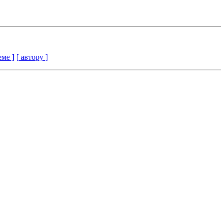
еме ]
[ автору ]