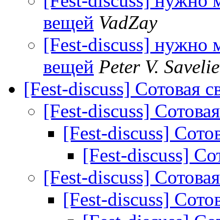
[Fest-discuss] нужно
вещей
VadZay
[Fest-discuss] нужно
вещей
Peter V. Saveli
[Fest-discuss] Сотовая с
[Fest-discuss] Сотовая
[Fest-discuss] Сото
[Fest-discuss] Со
[Fest-discuss] Сотовая
[Fest-discuss] Сото