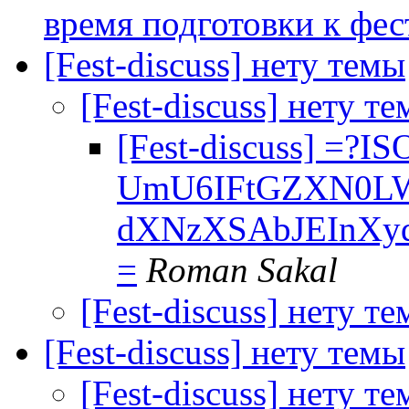
время подготовки к фес
[Fest-discuss] нету темы
[Fest-discuss] нету т
[Fest-discuss] =?I
UmU6IFtGZXN0LWR
dXNzXSAbJEInXy
=
Roman Sakal
[Fest-discuss] нету т
[Fest-discuss] нету темы
[Fest-discuss] нету т