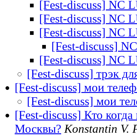
[Fest-discuss] NC 
[Fest-discuss] NC 
[Fest-discuss] NC 
[Fest-discuss] 
[Fest-discuss] NC 
[Fest-discuss] трэк 
[Fest-discuss] мои теле
[Fest-discuss] мои т
[Fest-discuss] Кто когда
Москвы?
Konstantin V. 