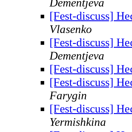
Dementjeva
[Fest-discuss] Н
Vlasenko
[Fest-discuss] Н
Dementjeva
[Fest-discuss] Н
[Fest-discuss] Н
Farygin
[Fest-discuss] Н
Yermishkina