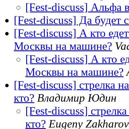
[Fest-discuss] Альфа в
[Fest-discuss] Да будет с
[Fest-discuss] А кто ед
Москвы на машине?
Va
[Fest-discuss] А кто 
Москвы на машине?
[Fest-discuss] стрелка н
кто?
Владимир Юдин
[Fest-discuss] стрелк
кто?
Eugeny Zakharov