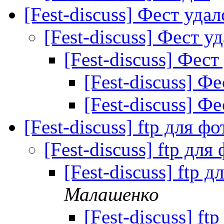
[Fest-discuss] Фест удал
[Fest-discuss] Фест уд
[Fest-discuss] Фест
[Fest-discuss] Фе
[Fest-discuss] Фе
[Fest-discuss] ftp для фо
[Fest-discuss] ftp для
[Fest-discuss] ftp д
Малашенко
[Fest-discuss] ft