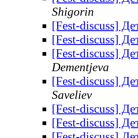
Shigorin
[Fest-discuss] Д
[Fest-discuss] Д
[Fest-discuss] Д
Dementjeva
[Fest-discuss] Д
Saveliev
[Fest-discuss] Д
[Fest-discuss] Д
[Fest-discuss] Д