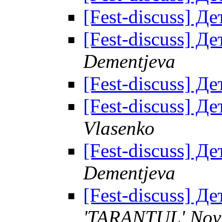
[Fest-discuss] Д
[Fest-discuss] Д
Dementjeva
[Fest-discuss] Д
[Fest-discuss] Д
Vlasenko
[Fest-discuss] Д
Dementjeva
[Fest-discuss] Д
'TARANTUL' Nov