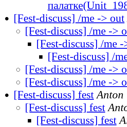
палатке(Unit_19
[Fest-discuss] /me -> out
[Fest-discuss] /me -> o
[Fest-discuss] /me -
[Fest-discuss] /m
[Fest-discuss] /me -> o
[Fest-discuss] /me -> o
[Fest-discuss] fest
Anton
[Fest-discuss] fest
Ant
[Fest-discuss] fest
A