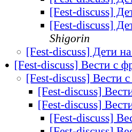
[Fest-discuss] Де
[Fest-discuss] Д
Shigorin
[Fest-discuss] Дети н
[Fest-discuss] Вести с ф
[Fest-discuss] Вести 
[Fest-discuss] Вест
[Fest-discuss] Вест
[Fest-discuss] Ве
[Fest-discuss] Ве