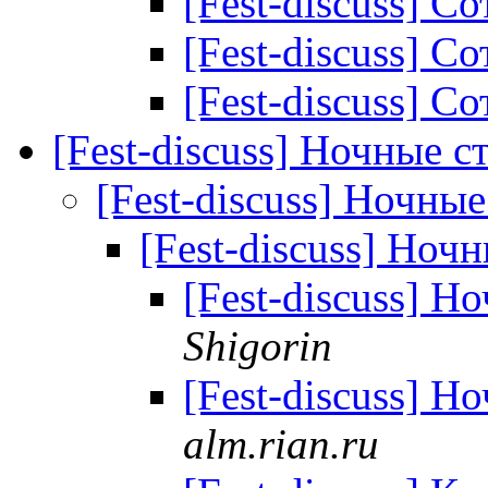
[Fest-discuss] Со
[Fest-discuss] Со
[Fest-discuss] Со
[Fest-discuss] Ночные с
[Fest-discuss] Ночны
[Fest-discuss] Ноч
[Fest-discuss] Н
Shigorin
[Fest-discuss] Н
alm.rian.ru