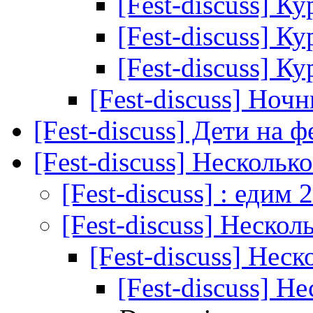
[Fest-discuss] К
[Fest-discuss] К
[Fest-discuss] К
[Fest-discuss] Ноч
[Fest-discuss] Дети на 
[Fest-discuss] Нескольк
[Fest-discuss] : едим 
[Fest-discuss] Нескол
[Fest-discuss] Нес
[Fest-discuss] Н