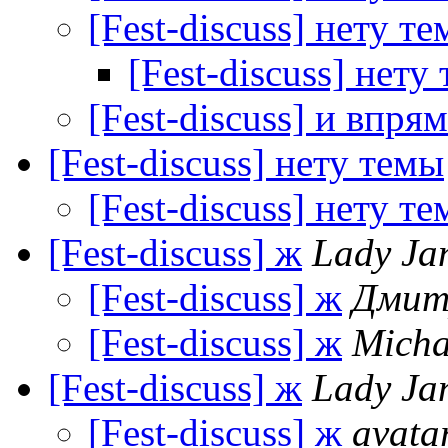
[Fest-discuss] нету т
[Fest-discuss] нету
[Fest-discuss] и впря
[Fest-discuss] нету темы
[Fest-discuss] нету т
[Fest-discuss] ж
Lady Ja
[Fest-discuss] ж
Дмит
[Fest-discuss] ж
Micha
[Fest-discuss] ж
Lady Ja
[Fest-discuss] ж
avata