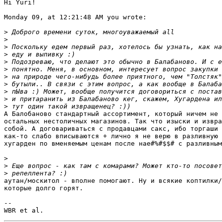
Hi Yuri!

Monday 09, at 12:21:48 AM you wrote:

>
>
>
>
>
>
>
>
>
>
>
А Балобаново стандартный ассортимент, который ничем не 
остальных нестоличных магазинов. Так что изыски и извра
собой. А договариваться с продавцами сакс, ибо торгаши 
как-то слабо вписываются + лично я не верю в разливную 
хугарден по вменяемым ценам после нае#%#$$# с разливным
>
>
>
аутан/москитол - вполне помогают. Ну и всякие коптилки/
которые долго горят. 

-- 
