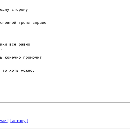
одну сторону

сновной тропы вправо

ики всё равно 

.

ь конечно промочит 

 то хоть можно.

еме ]
[ автору ]