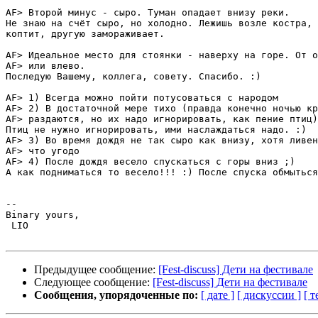
AF> Второй минус - сыро. Туман опадает внизу реки.

Не знаю на счёт сыро, но холодно. Лежишь возле костра, 
коптит, другую замораживает.

AF> Идеальное место для стоянки - наверху на горе. От о
AF> или влево.

Последую Вашему, коллега, совету. Спасибо. :)

AF> 1) Всегда можно пойти потусоваться с народом

AF> 2) В достаточной мере тихо (правда конечно ночью кр
AF> раздаются, но их надо игнорировать, как пение птиц)
Птиц не нужно игнорировать, ими наслаждаться надо. :)

AF> 3) Во время дождя не так сыро как внизу, хотя ливен
AF> что угодо

AF> 4) После дождя весело спускаться с горы вниз ;)

А как подниматься то весело!!! :) После спуска обмыться
-- 

Binary yours,

 LIO

Предыдущее сообщение:
[Fest-discuss] Дети на фестивале
Следующее сообщение:
[Fest-discuss] Дети на фестивале
Сообщения, упорядоченные по:
[ дате ]
[ дискуссии ]
[ т