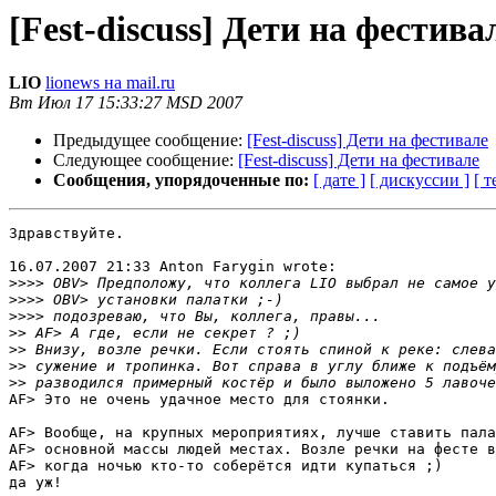
[Fest-discuss] Дети на фестива
LIO
lionews на mail.ru
Вт Июл 17 15:33:27 MSD 2007
Предыдущее сообщение:
[Fest-discuss] Дети на фестивале
Следующее сообщение:
[Fest-discuss] Дети на фестивале
Сообщения, упорядоченные по:
[ дате ]
[ дискуссии ]
[ т
Здравствуйте.

16.07.2007 21:33 Anton Farygin wrote:

>>>>
>>>>
>>>>
>>
>>
>>
>>
AF> Это не очень удачное место для стоянки.

AF> Вообще, на крупных мероприятиях, лучше ставить пала
AF> основной массы людей местах. Возле речки на фесте в
AF> когда ночью кто-то соберётся идти купаться ;)

да уж!
