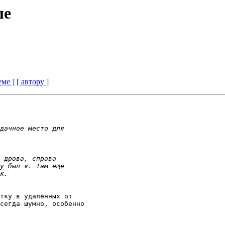
ле
еме ]
[ автору ]
тку в удалённых от 

сегда шумно, особенно
