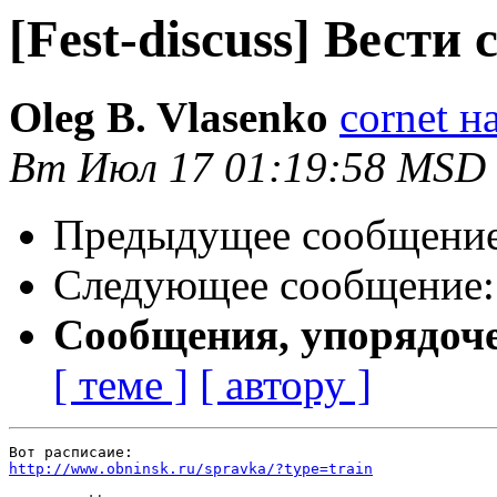
[Fest-discuss] Вести 
Oleg B. Vlasenko
cornet н
Вт Июл 17 01:19:58 MSD
Предыдущее сообщени
Следующее сообщение
Сообщения, упорядоч
[ теме ]
[ автору ]
http://www.obninsk.ru/spravka/?type=train