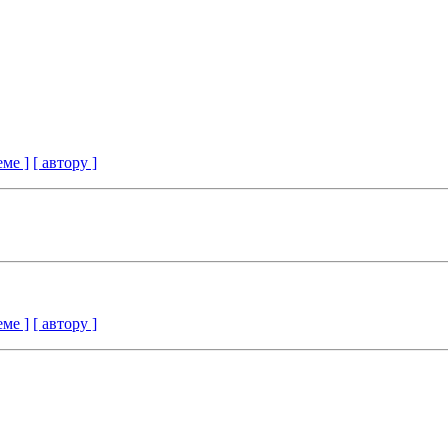
еме ]
[ автору ]
еме ]
[ автору ]