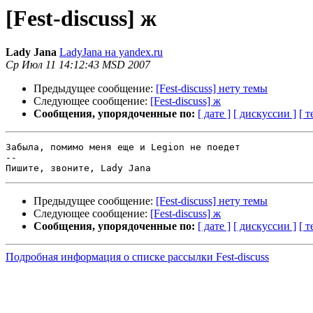
[Fest-discuss] ж
Lady Jana
LadyJana на yandex.ru
Ср Июл 11 14:12:43 MSD 2007
Предыдущее сообщение:
[Fest-discuss] нету темы
Следующее сообщение:
[Fest-discuss] ж
Сообщения, упорядоченные по:
[ дате ]
[ дискуссии ]
[ т
Забыла, помимо меня еще и Legion не поедет

--

Предыдущее сообщение:
[Fest-discuss] нету темы
Следующее сообщение:
[Fest-discuss] ж
Сообщения, упорядоченные по:
[ дате ]
[ дискуссии ]
[ т
Подробная информация о списке рассылки Fest-discuss