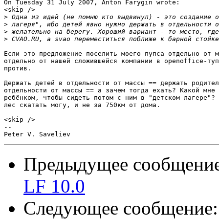
On Tuesday 31 July 2007, Anton Farygin wrote:

<skip />

>
>
>
>
Если это предложение поселить моего пупса отдельно от м
отдельно от нашей сложившейся компании в openoffice-туп
против.

Держать детей в отдельности от массы == держать родител
отдельности от массы == а зачем тогда ехать? Какой мне 
ребёнком, чтобы сидеть потом с ним в "детском лагере"? 
лес скатать могу, и не за 750км от дома.

<skip />

-- 

Предыдущее сообщени
LF 10.0
Следующее сообщение