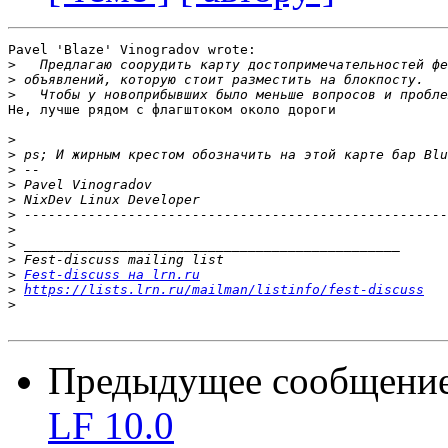
Pavel 'Blaze' Vinogradov wrote:

>
>
>
Не, лучше рядом с флагштоком около дороги

>
>
>
>
>
>
>
>
>
>
Fest-discuss на lrn.ru
>
https://lists.lrn.ru/mailman/listinfo/fest-discuss
>
Предыдущее сообщени
LF 10.0