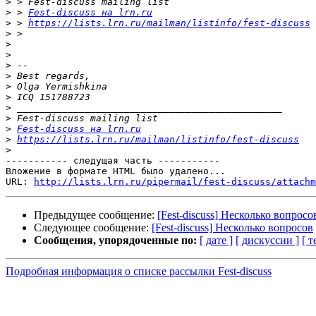
>
>
 > 
Fest-discuss на lrn.ru
>
 > 
https://lists.lrn.ru/mailman/listinfo/fest-discuss
>
>
>
>
>
>
>
>
>
>
Fest-discuss на lrn.ru
>
https://lists.lrn.ru/mailman/listinfo/fest-discuss
>
----------- следущая часть -----------

Вложение в формате HTML было удалено...

URL: 
http://lists.lrn.ru/pipermail/fest-discuss/attachm
Предыдущее сообщение:
[Fest-discuss] Несколько вопросо
Следующее сообщение:
[Fest-discuss] Несколько вопросов
Сообщения, упорядоченные по:
[ дате ]
[ дискуссии ]
[ т
Подробная информация о списке рассылки Fest-discuss