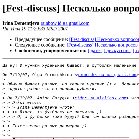
[Fest-discuss] Несколько вопр
Irina Dementjeva
rainbow.id на gmail.com
Чт Июл 19 11:29:33 MSD 2007
Предыдущее сообщение:
[Fest-discuss] Несколько вопросо
Следующее сообщение:
[Fest-discuss] Несколько вопросов
Сообщения, упорядоченные по:
[ дате ]
[ дискуссии ]
[ т
Да ну! И мужики худенькие бывают, и футболки маленькие 
On 7/19/07, Olga Yermishkina <
yermishkina на gmail.com
>
>
>
>
>
>
 On 7/19/07, Anton Farygin <
rider на altlinux.com
>
>
>
>
>
>
>
>