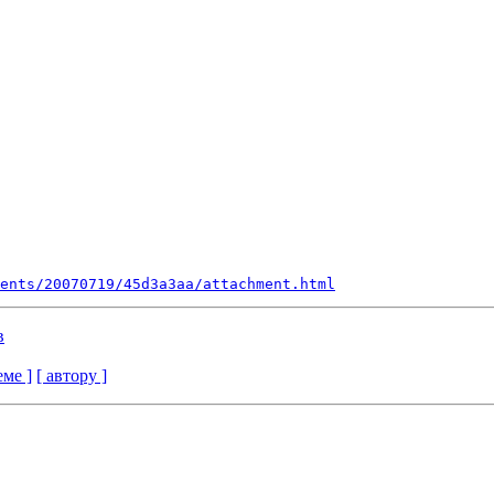
ents/20070719/45d3a3aa/attachment.html
в
еме ]
[ автору ]