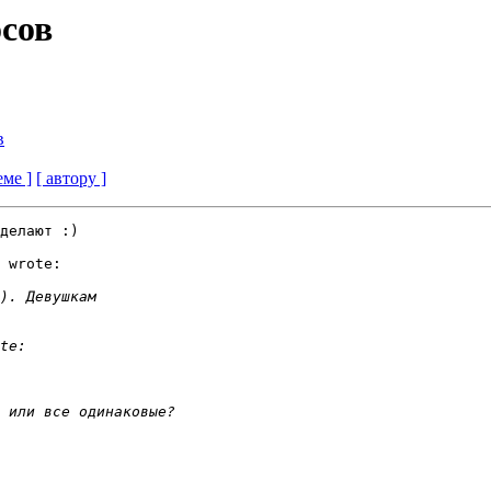
осов
в
еме ]
[ автору ]
делают :)

 wrote:
