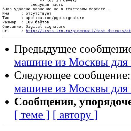
		-- ldv in devel@

----------- следущая часть -----------

Было удалено вложение не в текстовом формате...

Имя     : отсутствует

Тип     : application/pgp-signature

Размер  : 189 байтов

Описание: Digital signature

Url     : 
http://lists.lrn.ru/pipermail/fest-discuss/at
Предыдущее сообщени
машине из Москвы для
Следующее сообщение
машине из Москвы для
Сообщения, упорядоч
[ теме ]
[ автору ]