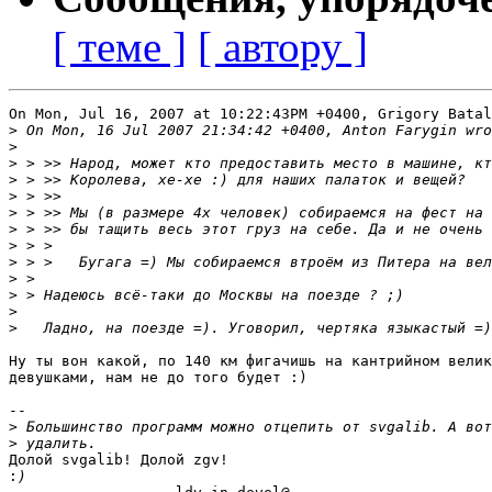
[ теме ]
[ автору ]
On Mon, Jul 16, 2007 at 10:22:43PM +0400, Grigory Batal
>
>
>
>
>
>
>
>
>
>
>
>
>
Ну ты вон какой, по 140 км фигачишь на кантрийном велик
девушками, нам не до того будет :)

-- 

>
>
Долой svgalib! Долой zgv!

: