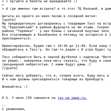
>
>
>
Цитата из одного из моих писем в соседней ветке:

[quote]

Мы предварительно договорились с товарищем Tass на встр
ТЦ "Европейский" в районе фудкорта на 4м этаже. Скорее 
районе "Теремка" - у них блины с начинкой вкусные зело 
Все отъезжающие в Балабаново в пятницу на экспрессе в 1
присоединяться.

Ориентировочно, будем там с 10:30 до 11:40. Если кому-т
обращайтесь к Tass'у. Он где-то рядом с 8 утра будет ту
Tass собирается быть в черной футболке с надписью "Born
не решил.. наверняка пока могу сказать, что буду в сини
трехдневной небритостью. С нами будут дамы :)

[/quote]

Сейчас могу добавить, что я, скорее всего, буду весь в 
И к нам должны присоединиться товарищи из Оренбурга.

Вливайтесь :)

P.S. У меня JID сменился на 
jay на xmpp.ru.
-- 

С уважением,
