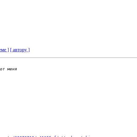
еме ]
[ автору ]