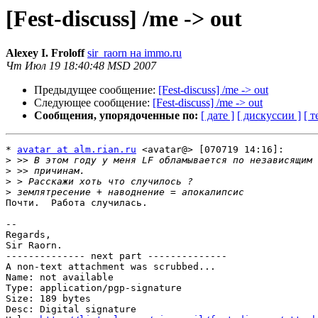
[Fest-discuss] /me -> out
Alexey I. Froloff
sir_raorn на immo.ru
Чт Июл 19 18:40:48 MSD 2007
Предыдущее сообщение:
[Fest-discuss] /me -> out
Следующее сообщение:
[Fest-discuss] /me -> out
Сообщения, упорядоченные по:
[ дате ]
[ дискуссии ]
[ т
* 
avatar at alm.rian.ru
 <avatar@> [070719 14:16]:

>
>
>
>
Почти.  Работа случилась.

-- 

Regards,

Sir Raorn.

-------------- next part --------------

A non-text attachment was scrubbed...

Name: not available

Type: application/pgp-signature

Size: 189 bytes

Desc: Digital signature
