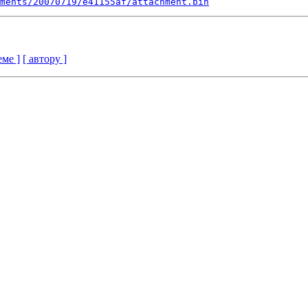
ments/20070719/e41155af/attachment.bin
еме ]
[ автору ]