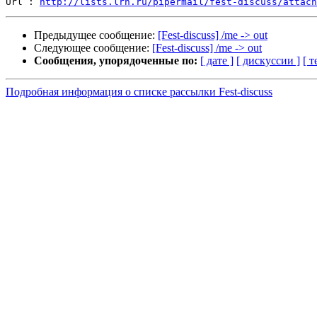
Url : 
http://lists.lrn.ru/pipermail/fest-discuss/attach
Предыдущее сообщение:
[Fest-discuss] /me -> out
Следующее сообщение:
[Fest-discuss] /me -> out
Сообщения, упорядоченные по:
[ дате ]
[ дискуссии ]
[ т
Подробная информация о списке рассылки Fest-discuss