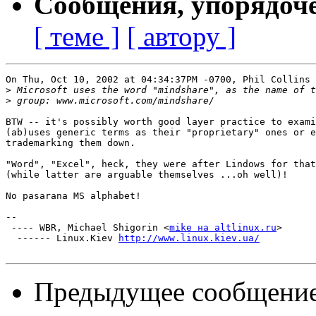
Сообщения, упорядоч
[ теме ]
[ автору ]
On Thu, Oct 10, 2002 at 04:34:37PM -0700, Phil Collins 
>
>
BTW -- it's possibly worth good layer practice to exami
(ab)uses generic terms as their "proprietary" ones or e
trademarking them down.

"Word", "Excel", heck, they were after Lindows for that
(while latter are arguable themselves ...oh well)!

No pasarana MS alphabet!

-- 

 ---- WBR, Michael Shigorin <
mike на altlinux.ru
>

  ------ Linux.Kiev 
http://www.linux.kiev.ua/
Предыдущее сообщени