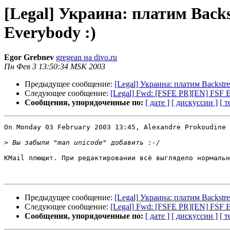
[Legal] Украина: платим Back
Everybody :)
Egor Grebnev
gregean на divo.ru
Пн Фев 3 13:50:34 MSK 2003
Предыдущее сообщение:
[Legal] Украина: платим Backst
Следующее сообщение:
[Legal] Fwd: [FSFE PR][EN] FSF Eu
Сообщения, упорядоченные по:
[ дате ]
[ дискуссии ]
[ т
On Monday 03 February 2003 13:45, Alexandre Prokoudine 
>
KMail плющит. При редактировании всё выглядело нормальн
Предыдущее сообщение:
[Legal] Украина: платим Backst
Следующее сообщение:
[Legal] Fwd: [FSFE PR][EN] FSF Eu
Сообщения, упорядоченные по:
[ дате ]
[ дискуссии ]
[ т