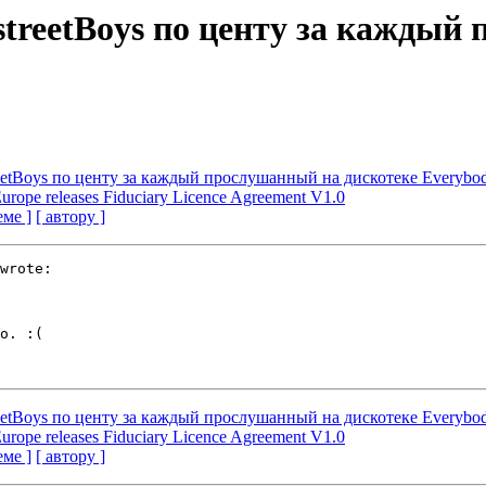
streetBoys по центу за каждый
reetBoys по центу за каждый прослушанный на дискотеке Everybod
rope releases Fiduciary Licence Agreement V1.0
еме ]
[ автору ]
wrote:

о. :(

reetBoys по центу за каждый прослушанный на дискотеке Everybod
rope releases Fiduciary Licence Agreement V1.0
еме ]
[ автору ]