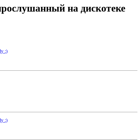
 прослушанный на дискотеке
y :)
y :)