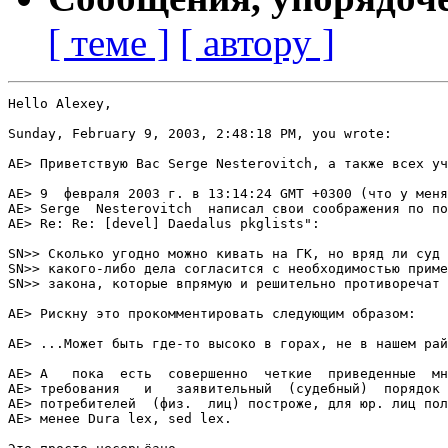
[ теме ]
[ автору ]
Hello Alexey,

Sunday, February 9, 2003, 2:48:18 PM, you wrote:

AE> Приветствую Вас Serge Nesterovitch, а также всех уч
AE> 9  февраля 2003 г. в 13:14:24 GMT +0300 (что у меня
AE> Serge  Nesterovitch  написал свои соображения по по
AE> Re: Re: [devel] Daedalus pkglists":

SN>> Сколько угодно можно кивать на ГК, но вряд ли суд 
SN>> какого-либо дела согласится с необходимостью приме
SN>> закона, которые впрямую и решительно противоречат 
AE> Рискну это прокомментировать следующим образом:

AE> ...Может быть где-то высоко в горах, не в нашем рай
AE> А   пока  есть  совершенно  четкие  приведенные  мн
AE> требования   и   заявительный  (судебный)  порядок 
AE> потребителей  (физ.  лиц) построже, для юр. лиц пол
AE> менее Dura lex, sed lex.
