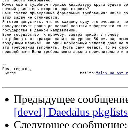
Это просто несерьёзно.

Может ещё в судебном порядке квадратуру круга будете ре
вечный двигатель второго рода строить?

Ваши "четко приведённые формальные требования" ничем по
этих задач не отличаются.

Я готов допустить, что не каждому суду это очевидно, но
просуществует ровно до первой попытки энфорсмента со ст
государства в данном направлении.

Если государство, к примеру, завтра придёт в голову

потребовать от граждан парить на уровне 50 см. над земл
воздушным шарикам, ни один нормальный человек даже не п
эти требования выполнять. Пусть сами летают. То же само
приведёнными Вами требованиями закона применительно к п
-- 

Best regards,

 Serge                            mailto:
felix на bst.r
Предыдущее сообщени
[devel] Daedalus pkglists
Следующее сообщение