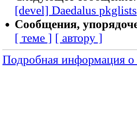
[devel] Daedalus pkglists
Сообщения, упорядоч
[ теме ]
[ автору ]
Подробная информация о 