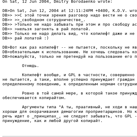
On Sat, 12 Jun 2004, Dmitry Borodaenko wrote:

DB>On Sat, Jun 12, 2004 at 12:11:24PM +0400, K.D.V. wro
DB>> >>С этой точки зрения разговор надо вести не о сво
DB>> >>_свободном сотрудничестве_.

DB>> >Только не надо забывать при этом и про свободу ас
DB>> >нельзя загонять в рай лопатой.

DB>> Только не надо делать вид, что копилефт даже и не 
DB>> рай лопатой :)

DB>Вот как раз копилефт -- не пытается, поскольку не яв
DB>обязательным к использованию. Не хочешь следовать ко
DB>пожалуйста, только не претендуй на пользование его п
	Отнюдь.

	Копилефт вообще, и GPL в частности, совершенно определенно

не пытается, а таки, вполне успешно принуждает граждан 
определенному поведению, к определенным нормам сотрудни
	Ровно в той самой мере, в которой такое принуждение

обеспечивается копирайтом.

	Аргументы типа "А ты, праативный, не ходи в наш садик",

хороши для окорачивания демагогии проприетарщиков. Но к
речь идет о _принципах_, не следует забывать, что GPL -
принуждение, как и любой другой копирайт.
