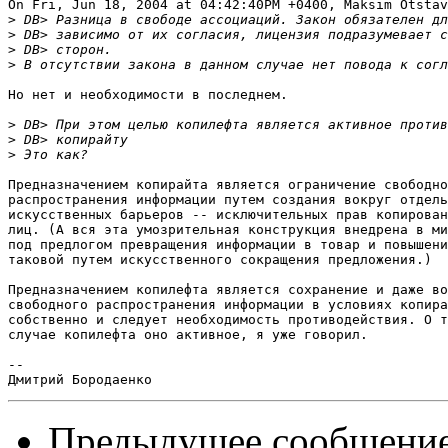
On Fri, Jun 18, 2004 at 04:42:40PM +0400, Maksim Otstav
>
>
>
>
Но нет и необходимости в последнем.

>
>
>
Предназначением копирайта является ограничение свободно
распространения информации путем создания вокруг отдель
искусственных барьеров -- исключительных прав копирован
лиц. (А вся эта умозрительная конструкция внедрена в ми
под предлогом превращения информации в товар и повышени
таковой путем искусственного сокращения предложения.)

Предназначением копилефта является сохранение и даже во
свободного распространения информации в условиях копира
собственно и следует необходимость противодействия. О т
случае копилефта оно активное, я уже говорил.

-- 

Предыдущее сообщени