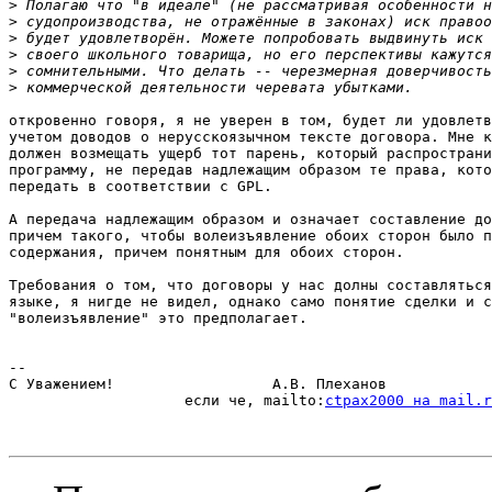
>
>
>
>
>
>
откровенно говоря, я не уверен в том, будет ли удовлетв
учетом доводов о нерусскоязычном тексте договора. Мне к
должен возмещать ущерб тот парень, который распространи
программу, не передав надлежащим образом те права, кото
передать в соответствии с GPL.

А передача надлежащим образом и означает составление до
причем такого, чтобы волеизъявление обоих сторон было п
содержания, причем понятным для обоих сторон.

Требования о том, что договоры у нас долны составляться
языке, я нигде не видел, однако само понятие сделки и с
"волеизъявление" это предполагает.

-- 

С Уважением!                  А.В. Плеханов

                    если че, mailto:
ctpax2000 на mail.r