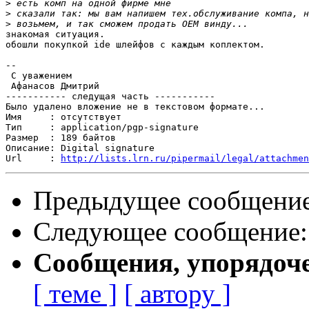
>
>
>
знакомая ситуация.

обошли покупкой ide шлейфов с каждым коплектом.

-- 

 С уважением

 Афанасов Дмитрий

----------- следущая часть -----------

Было удалено вложение не в текстовом формате...

Имя     : отсутствует

Тип     : application/pgp-signature

Размер  : 189 байтов

Описание: Digital signature

Url     : 
http://lists.lrn.ru/pipermail/legal/attachmen
Предыдущее сообщени
Следующее сообщение
Сообщения, упорядоч
[ теме ]
[ автору ]