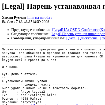
[Legal] Парень устанавливал
Хихин Руслан
hihin на narod.ru
Вс Сен 17 18:48:37 MSD 2006
Предыдущее сообщение:
[Legal] IA: OSDN Conference (Kie
Следующее сообщение:
[Legal] Парень устанавливал про
Сообщения, упорядоченные по:
[ дате ]
[ дискуссии ]
[ т
Парень устанавливал программы для клиента - оказалось э
закупка -его обвиняют в продаже контрафактного товара, 
авторского права (нашли на купленным им для клиента CD 
keygen.exe) и грозят до 5 лет

Я в шоке.

Суть дела в аттаче.  

-- 

С уважением Хихин Руслан

----------- следущая часть -----------

Было удалено вложение не в текстовом формате...

Имя     : Artle.log.bz2

Тип     : application/x-bzip2

Размер  : 4658 байтов

Описание: отсутствует
