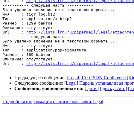
Url     : 
http://lists.lrn.ru/pipermail/legal/attachmen
----------- следущая часть -----------

Было удалено вложение не в текстовом формате...

Имя     : tigr.log.bz2

Тип     : application/x-bzip2

Размер  : 1299 байтов

Описание: отсутствует

Url     : 
http://lists.lrn.ru/pipermail/legal/attachmen
----------- следущая часть -----------

Было удалено вложение не в текстовом формате...

Имя     : отсутствует

Тип     : application/pgp-signature

Размер  : 189 байтов

Описание: отсутствует

Url     : 
http://lists.lrn.ru/pipermail/legal/attachmen
Предыдущее сообщение:
[Legal] IA: OSDN Conference (Kie
Следующее сообщение:
[Legal] Парень устанавливал про
Сообщения, упорядоченные по:
[ дате ]
[ дискуссии ]
[ т
Подробная информация о списке рассылки Legal