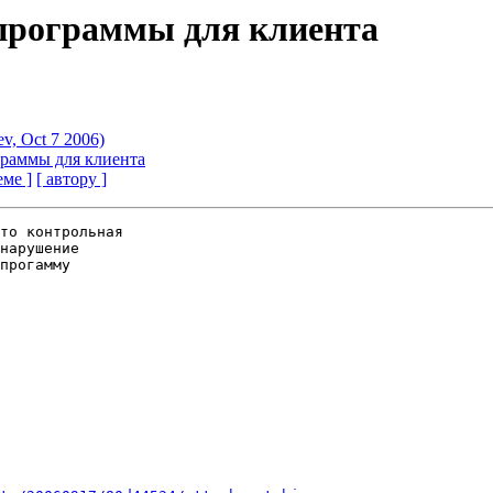
 программы для клиента
v, Oct 7 2006)
граммы для клиента
еме ]
[ автору ]
то контрольная 

нарушение 

прогамму 
