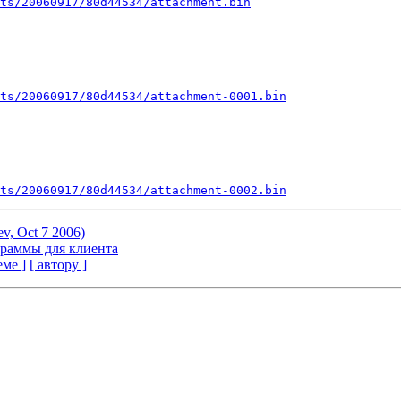
ts/20060917/80d44534/attachment.bin
ts/20060917/80d44534/attachment-0001.bin
ts/20060917/80d44534/attachment-0002.bin
v, Oct 7 2006)
граммы для клиента
еме ]
[ автору ]