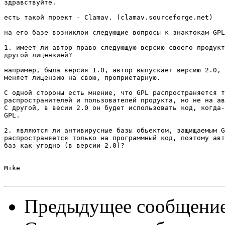
здравствуйте.

есть такой проект - Clamav. (clamav.sourceforge.net)

на его базе возниклои следующие вопросы к знактокам GPL
1. имеет ли автор право следующую версию своего продукт
другой лицензией?

например, была версия 1.0, автор выпускает версию 2.0, 
меняет лицензию на свою, проприетарную.

С одной стороны есть мнение, что GPL распространяется т
распространителей и пользователей продукта, но не на ав
С другой, в весии 2.0 он будет использовать код, когда-
GPL.

2. являются ли антивирусные базы обьектом, защищаемым G
распространяется только на программный код, поэтому авт
баз как угодно (в версии 2.0)?

-- 

Mike

Предыдущее сообщени