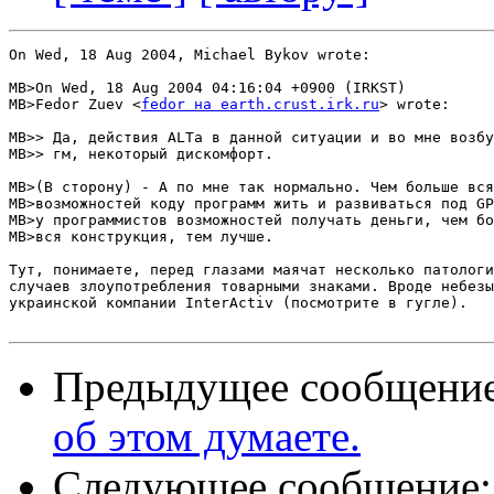
On Wed, 18 Aug 2004, Michael Bykov wrote:

MB>On Wed, 18 Aug 2004 04:16:04 +0900 (IRKST)

MB>Fedor Zuev <
fedor на earth.crust.irk.ru
> wrote:

MB>> Да, действия ALTа в данной ситуации и во мне возбу
MB>> гм, некоторый дискомфорт.

MB>(В сторону) - А по мне так нормально. Чем больше вся
MB>возможностей коду программ жить и развиваться под GP
MB>у программистов возможностей получать деньги, чем бо
MB>вся конструкция, тем лучше.

Тут, понимаете, перед глазами маячат несколько патологи
случаев злоупотребления товарными знаками. Вроде небезы
украинской компании InterActiv (посмотрите в гугле).

Предыдущее сообщени
об этом думаете.
Следующее сообщение