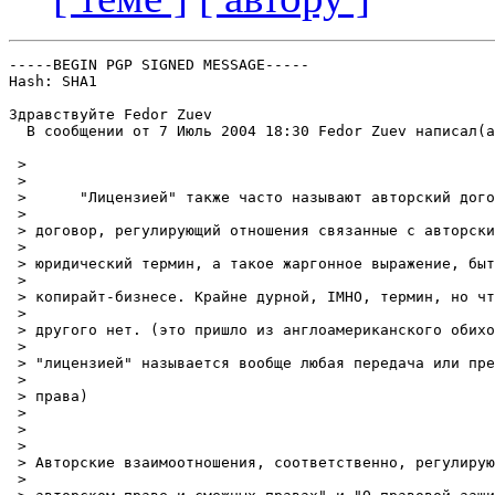
-----BEGIN PGP SIGNED MESSAGE-----

Hash: SHA1

Здравствуйте Fedor Zuev

  В сообщении от 7 Июль 2004 18:30 Fedor Zuev написал(a
 >

 >

 > 	"Лицензией" также часто называют авторский договор, то есть

 >

 > договор, регулирующий отношения связанные с авторски
 >

 > юридический термин, а такое жаргонное выражение, быт
 >

 > копирайт-бизнесе. Крайне дурной, IMHO, термин, но чт
 >

 > другого нет. (это пришло из англоамериканского обихо
 >

 > "лицензией" называется вообще любая передача или пре
 >

 > права)

 >

 >

 >

 > Авторские взаимоотношения, соответственно, регулирую
 >
