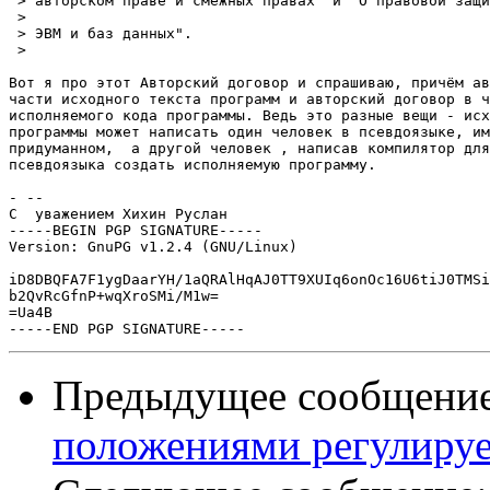
 > авторском праве и смежных правах" и "О правовой защи
 >

 > ЭВМ и баз данных".

 >

Вот я про этот Авторский договор и спрашиваю, причём ав
части исходного текста программ и авторский договор в ч
исполняемого кода программы. Ведь это разные вещи - исх
программы может написать один человек в псевдоязыке, им
придуманном,  а другой человек , написав компилятор для
псевдоязыка создать исполняемую программу.

- --

С  уважением Хихин Руслан

-----BEGIN PGP SIGNATURE-----

Version: GnuPG v1.2.4 (GNU/Linux)

iD8DBQFA7F1ygDaarYH/1aQRAlHqAJ0TT9XUIq6onOc16U6tiJ0TMSi
b2QvRcGfnP+wqXroSMi/M1w=

=Ua4B

Предыдущее сообщени
положениями регулируе