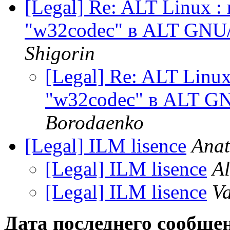
[Legal] Re: ALT Linux 
"w32codec" в ALT GNU/
Shigorin
[Legal] Re: ALT Linu
"w32codec" в ALT GN
Borodaenko
[Legal] ILM lisence
Anat
[Legal] ILM lisence
A
[Legal] ILM lisence
Va
Дата последнего сообще