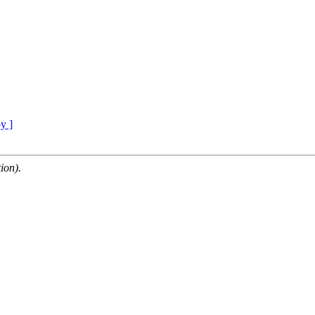
у ]
ion).