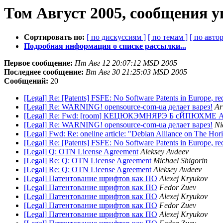
Том Август 2005, сообщения у
Сортировать по:
[ по дискуссиям ]
[ по темам ]
[ по автор
Подробная информация о списке рассылки...
Первое сообщение:
Пт Авг 12 20:07:12 MSD 2005
Последнее сообщение:
Вт Авг 30 21:25:03 MSD 2005
Сообщений:
20
[Legal] Re: [Patents] FSFE: No Software Patents in Europe, r
[Legal] Re: WARNING! opensource-com-ua делает варез!
Ar
[Legal] Re: Fwd: [room] КЕЦЮКЭМНЯРЭ Б сЙПЮХМЕ 
[Legal] Re: WARNING! opensource-com-ua делает варез!
Ni
[Legal] Fwd: Re: oneline article: "Debian Alliance on The Hor
[Legal] Re: [Patents] FSFE: No Software Patents in Europe, r
[Legal] Q: OTN License Agreement
Aleksey Avdeev
[Legal] Re: Q: OTN License Agreement
Michael Shigorin
[Legal] Re: Q: OTN License Agreement
Aleksey Avdeev
[Legal] Патентование шрифтов как ПО
Alexej Kryukov
[Legal] Патентование шрифтов как ПО
Fedor Zuev
[Legal] Патентование шрифтов как ПО
Alexej Kryukov
[Legal] Патентование шрифтов как ПО
Fedor Zuev
[Legal] Патентование шрифтов как ПО
Alexej Kryukov